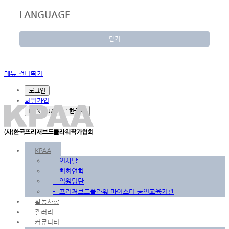
LANGUAGE
닫기
메뉴 건너뛰기
로그인
회원가입
LANGUAGE : 한국어
KPAA
-
인사말
-
협회연혁
-
임원명단
-
프리저브드플라워 마이스터 공인교육기관
활동사항
갤러리
커뮤니티