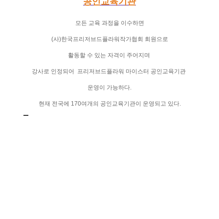
공인교육기관
모든 교육 과정을 이수하면
(
사
)
한국프리저브드플라워작가협회 회원으로
활동할 수 있는 자격이 주어지며
강사로 인정되어
프리저브드플라워 마이스터 공인교육기관
운영이 가능하다
.
현재 전국에
170
여개의 공인교육기관이 운영되고 있다
.
프리저브드 플라워
‘
시들지 않는 꽃
’
프리저브드 플라워
(preserver flower)
는
생화를 특수 가공해서 반영구적으로 즐길 수 있도록 만든 꽃으로