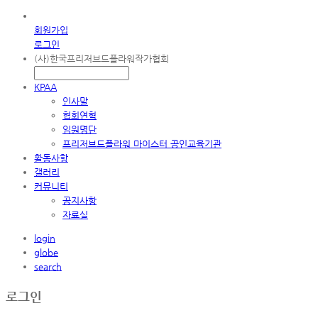
회원가입
로그인
(사)한국프리저브드플라워작가협회
KPAA
인사말
협회연혁
임원명단
프리저브드플라워 마이스터 공인교육기관
활동사항
갤러리
커뮤니티
공지사항
자료실
login
globe
search
로그인