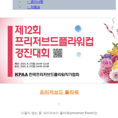
-
공지사항
-
자료실
프리저브드 플라워
‘
시들지 않는 꽃
’
프리저브드 플라워
(preserver flower)
는