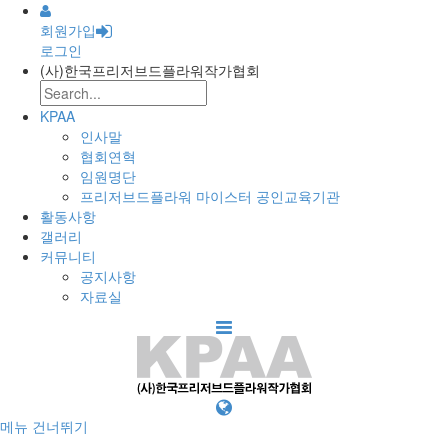
회원가입
로그인
(사)한국프리저브드플라워작가협회
KPAA
인사말
협회연혁
임원명단
프리저브드플라워 마이스터 공인교육기관
활동사항
갤러리
커뮤니티
공지사항
자료실
메뉴 건너뛰기