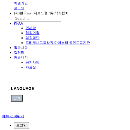
회원가입
로그인
(사)한국프리저브드플라워작가협회
KPAA
인사말
협회연혁
임원명단
프리저브드플라워 마이스터 공인교육기관
활동사항
갤러리
커뮤니티
공지사항
자료실
LANGUAGE
닫기
메뉴 건너뛰기
로그인