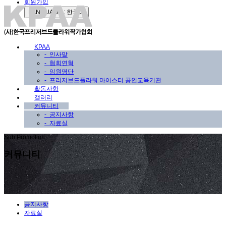
회원가입
LANGUAGE : 한국어
KPAA
-
인사말
-
협회연혁
-
임원명단
-
프리저브드플라워 마이스터 공인교육기관
활동사항
갤러리
커뮤니티
-
공지사항
-
자료실
Sub Promotion
커뮤니티
공지사항
자료실