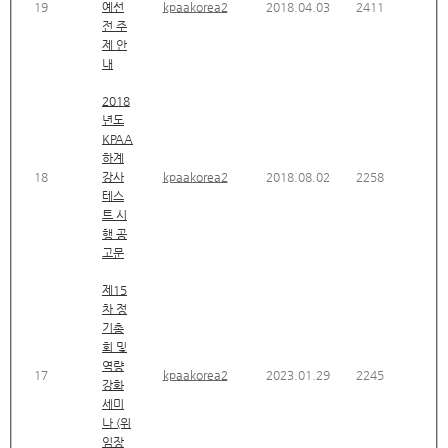
19
예선
kpaakorea2
2018.04.03
2411
전 주
제 안
내
2018
년도
KPAA
하계
18
강사
kpaakorea2
2018.08.02
2258
테스
트 시
행 공
고문
제15
차 정
기총
회 및
역량
17
kpaakorea2
2023.01.29
2245
강화
세미
나 (위
임장