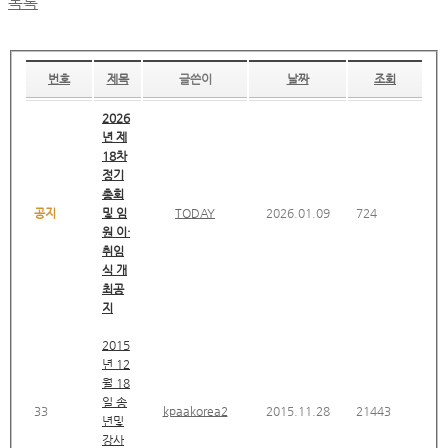
목록
번호
제목
글쓴이
날짜
조회
2026
년 제
18차
정기
총회
공지
및 임
TODAY
2026.01.09
724
원 이·
취임
식 개
최공
지
2015
년 12
월 18
일 송
33
kpaakorea2
2015.11.28
21443
년및
강사