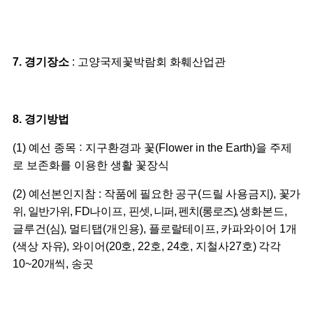
7.
경기장소
:
고양국제꽃박람회 화훼산업관
8.
경기방법
:
(1)
예선 종목
지구환경과 꽃(Flower in the Earth)을 주제
로 보존화를 이용한 생활 꽃장식
(2)
예선본인지참
:
작품에 필요한 공구(드릴 사용금지),
꽃가
위, 일반가위
,
FD나이프,
핀셋, 니퍼, 펜치(롱로즈),
생화본드,
글루건(심),
멀티탭(개인용),
플로랄테이프, 카파와이어 1개
(색상 자유), 와이어(20호, 22호, 24호, 지철사27호) 각각
10~20개씩, 송곳