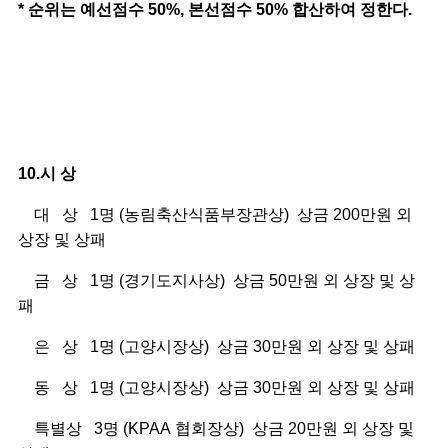
* 순위는 예선점수 50%, 본선점수 50% 합산하여 정한다.
10.
시 상
대
상
1
명
(
농림축산식품부장관상
)
상금
200
만원 외
상장 및 상패
금
상
1
명
(
경기도지사상
)
상금
50
만원 외 상장 및 상
패
은
상
1
명
(
고양시장상
)
상금
30
만원 외 상장 및 상패
동
상
1
명
(
고양시장상)
상금
30
만원 외 상장 및 상패
특별상
3
명
(KPAA
협회장상
)
상금
20
만원 외
상장 및