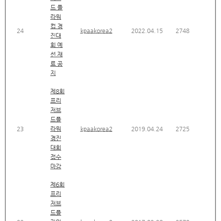
드 플
라워
컵 경
24
kpaakorea2
2022.04.15
2748
진대
회 예
선 재
료 공
지
제8회
프리
저브
드플
23
라워
kpaakorea2
2019.04.24
2725
경진
대회
접수
마감
제6회
프리
저브
드플