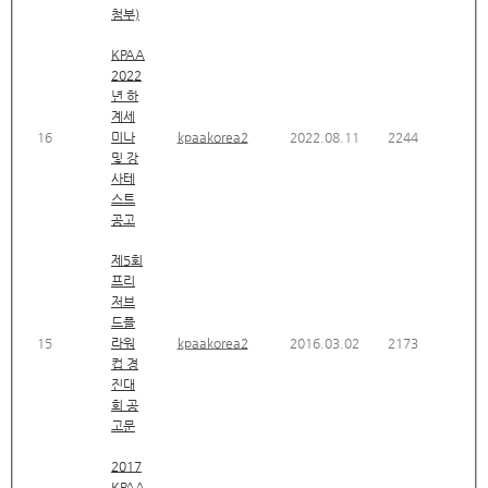
첨부)
KPAA
2022
년 하
계세
16
미나
kpaakorea2
2022.08.11
2244
및 강
사테
스트
공고
제5회
프리
저브
드플
15
라워
kpaakorea2
2016.03.02
2173
컵 경
진대
회 공
고문
2017
KPAA