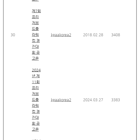
제7회
프리
저브
드플
30
라워
kpaakorea2
2018.02.28
3408
컵 경
진대
회 공
고문
2024
년 제
11회
프리
저브
드플
kpaakorea2
2024.03.27
3383
라워
컵 경
진대
회 공
고문