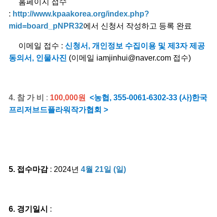
홈페이지 접수
:
http://www.kpaakorea.org/index.php?
mid=board_pNPR32
에서
신청서 작성하고 등록 완료
이메일 접수 :
신청서, 개인정보 수집이용 및 제3자 제공
동의서, 인물사진
(
이메일
iamjinhui@naver.com
접수
)
4.
참 가 비
:
100,000
원
<
농협
, 355-0061-6302-33 (
사
)
한국
프리저브드플라워작가협회
>
5.
접수마감
: 2024
년
4
월 21
일 (일)
6.
경기일시
: