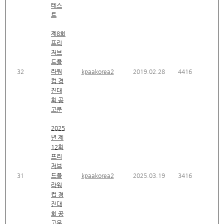
테스
트
제8회
프리
저브
드플
32
라워
kpaakorea2
2019.02.28
4416
컵 경
진대
회 공
고문
2025
년 제
12회
프리
저브
31
드플
kpaakorea2
2025.03.19
3416
라워
컵 경
진대
회 공
고문