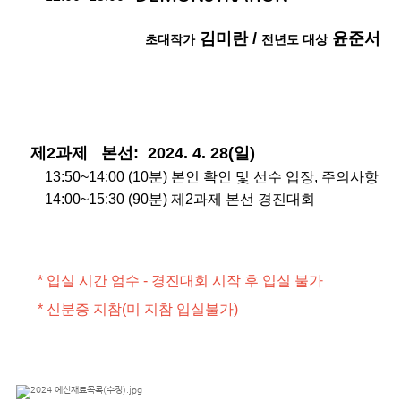
김미란 /
윤준서
초대작가
전년도 대상
제
2
과제
본선:
2024. 4. 28(일
)
13:50~14:00 (10분) 본인 확인 및 선수 입장, 주의사항
14:00~15:30 (90분)
제2과제 본선 경진대회
* 입실 시간 엄수 - 경진대회 시작 후 입실 불가
* 신분증 지참(미 지참 입실불가)