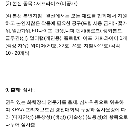
(3)
본선 종목
:
서프라이즈(미공개)
(4)
본선 본인지참
:
결선에서는 모든 재료를 협회에서 지원
하고 본인지참은
작품에 필요한 공구(드릴 사용 금지) -
꽃가
위, 일반가위
,
FD나이프,
핀셋, 니퍼, 펜치(롱로즈)
,
생화본드,
글루건(심),
멀티탭(개인용),
플로랄테이프, 카파와이어 1개
(색상 자유), 와이어(20호, 22호, 24호, 지철사27호) 각각
10~ 20개씩
9.
출제
·
심사
:
권위 있는 화훼장식 전문가를 출제
,
심사위원으로 위촉하
여
KPAA
프리저브드컵 경진대회의 규정과
심사요강에 따
라
(
디자인성
) (
독창성
) (
색상
) (
기술성
) (
실용성
)
의 항목으로
나누어 심사함
.