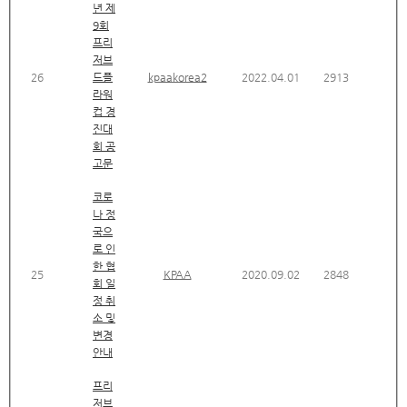
년 제
9회
프리
저브
26
드플
kpaakorea2
2022.04.01
2913
라워
컵 경
진대
회 공
고문
코로
나 정
국으
로 인
한 협
25
KPAA
2020.09.02
2848
회 일
정 취
소 및
변경
안내
프리
저브