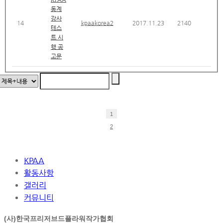
동계
강사
14
kpaakorea2
2017.11.23
2140
테스
트 시
행 공
고문
1
2
KPAA
활동사항
갤러리
커뮤니티
(사)한국프리저브드플라워작가협회