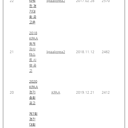
22
라워
kpaakorea2
2017.02.28
2570
컵 경
기대
회 공
고문
2018
KPAA
동계
강사
21
kpaakorea2
2018.11.12
2462
테스
트 시
행 공
고
2020
KPAA
20
정기
KPAA
2019.12.21
2412
총회
공고
제7회
경진
대회