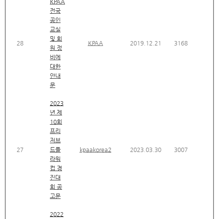
KPAA
전국
공인
교실
및 회
28
KPAA
2019.12.21
3168
원 정
비에
대한
안내
문
2023
년 제
10회
프리
저브
27
드플
kpaakorea2
2023.03.30
3007
라워
컵 경
진대
회 공
고문
2022