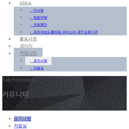
KPAA
-
인사말
-
협회연혁
-
임원명단
-
프리저브드플라워 마이스터 공인교육기관
활동사항
갤러리
커뮤니티
-
공지사항
-
자료실
Sub Promotion
커뮤니티
공지사항
자료실