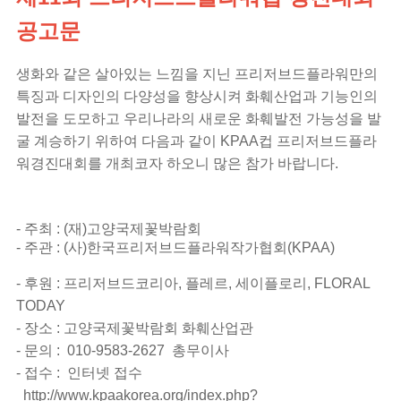
공고문
생화와 같은 살아있는 느낌을 지닌 프리저브드플라워만의
특징과 디자인의 다양성을 향상시켜 화훼산업과 기능인의
발전을 도모하고 우리나라의 새로운 화훼발전 가능성을 발
굴 계승하기 위하여 다음과 같이
KPAA
컵 프리저브드플라
워경진대회를 개최코자 하오니 많은 참가 바랍니다
.
-
주최 : (재)고양국제꽃박람회
-
주관 : (사)한국프리저브드플라워작가협회(KPAA)
-
후
원
:
프리저브드코리아
,
플레르, 세이플로리, FLORAL
TODAY
-
장소 : 고양국제꽃박람회 화훼산업관
-
문의 : 010-9583-2627 총무이사
- 접수 :
인터넷 접수
http://www.kpaakorea.org/index.php?