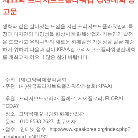
고문
생화와 같은 살아있는 느낌을 지닌 프리저브드플라워만의 특
징과 디자인의 다양성을 향상시켜 화훼산업과 기능인의 발전
을 도모하고 우리나라의 새로운 화훼발전 가능성을 발굴 계승
하기 위하여 다음과 같이
KPAA
컵 프리저브드플라워경진대회
를 개최코자 하오니 많은 참가 바랍니다
.
-
주최 : (재)고양국제꽃박람회
-
주관 : (사)한국프리저브드플라워작가협회(KPAA)
-
후
원
:
프리저브드코리아
,
플레르, 세이플로리, FLORAL
TODAY
-
장소 : 고양국제꽃박람회 화훼산업관
-
문의 : 010-9583-2627 총무이사
- 접수 :
인터넷 접수 http://www.kpaakorea.org/index.php?
mid=board_pNPR32