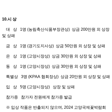
10.
시 상
대
상
1
명
(
농림축산식품부장관상
)
상금
200
만원 외 상장
및 상패
금
상
1
명
(
경기도지사상
)
상금
50
만원 외 상장 및 상패
은
상
1
명
(
고양시장상
)
상금
30
만원 외 상장 및 상패
동
상
1
명
(
고양시장상)
상금
30
만원 외 상장 및 상패
특별상
3
명
(KPAA
협회장상
)
상금
20
만원 외
상장 및 상패
입
상
5
명
(
고양시장상
)
상장
및 상패
참가증
참가자 전원에게 참가증 발급
※
입상 작품은 반출되지 않으며, 2024 고양국제꽃박람회