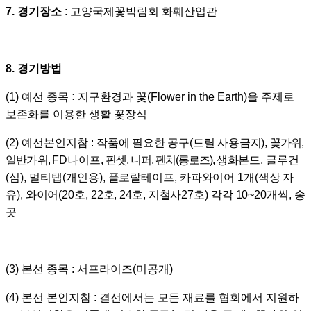
7.
경기장소
:
고양국제꽃박람회 화훼산업관
8.
경기방법
:
(1)
예선 종목
지구환경과 꽃(Flower in the Earth)을 주제로
보존화를 이용한 생활 꽃장식
(2)
예선본인지참
:
작품에 필요한 공구(드릴 사용금지),
꽃가위,
일반가위
,
FD나이프,
핀셋, 니퍼, 펜치(롱로즈),
생화본드, 글루건
(심),
멀티탭(개인용),
플로랄테이프, 카파와이어 1개(색상 자
유), 와이어(20호, 22호, 24호, 지철사27호) 각각 10~20개씩, 송
곳
(3)
본선 종목
:
서프라이즈(미공개)
(4)
본선 본인지참
:
결선에서는 모든 재료를 협회에서 지원하