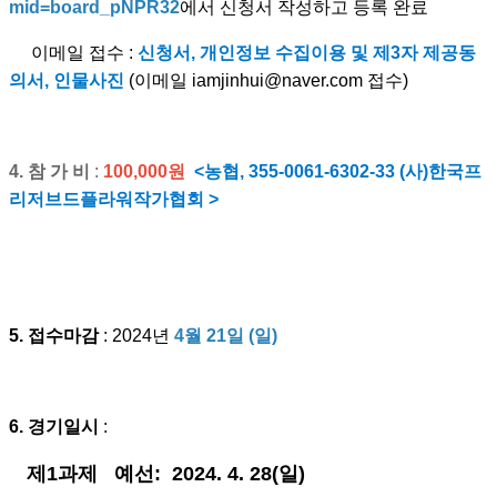
mid=board_pNPR32
에서
신청서 작성하고 등록 완료
이메일 접수 :
신청서, 개인정보 수집이용 및 제3자 제공동
의서, 인물사진
(
이메일
iamjinhui@naver.com
접수
)
4.
참 가 비
:
100,000
원
<
농협
, 355-0061-6302-33 (
사
)
한국프
리저브드플라워작가협회
>
5.
접수마감
: 2024
년
4
월 21
일 (일)
6.
경기일시
:
제
1
과제
예선:
2024. 4. 28(일
)