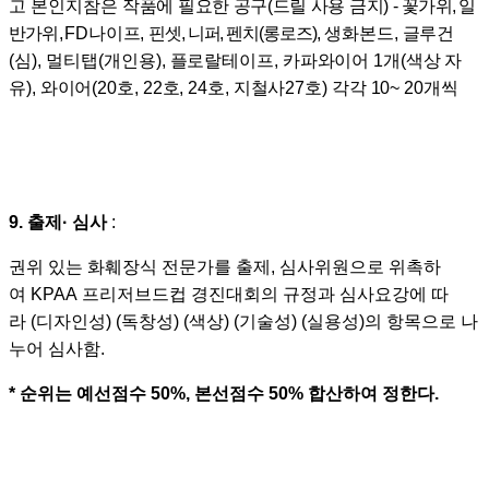
고 본인지참은
작품에 필요한 공구(드릴 사용 금지) -
꽃가위, 일
반가위
,
FD나이프,
핀셋, 니퍼, 펜치(롱로즈)
,
생화본드, 글루건
(심),
멀티탭(개인용),
플로랄테이프, 카파와이어 1개(색상 자
유), 와이어(20호, 22호, 24호, 지철사27호) 각각 10~ 20개씩
9.
출제
·
심사
:
권위 있는 화훼장식 전문가를 출제
,
심사위원으로 위촉하
여
KPAA
프리저브드컵 경진대회의 규정과
심사요강에 따
라
(
디자인성
) (
독창성
) (
색상
) (
기술성
) (
실용성
)
의 항목으로 나
누어 심사함
.
* 순위는 예선점수 50%, 본선점수 50% 합산하여 정한다.