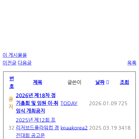
이 게시물을
이전글
다음글
목록
번
제목
글쓴이
날짜
조회
호
2026년 제18차 정
공
기총회 및 임원 이·취
TODAY
2026.01.09
725
지
임식 개최공지
2025년 제12회 프
32
리저브드플라워컵 경
kpaakorea2
2025.03.19
3418
진대회 공고문