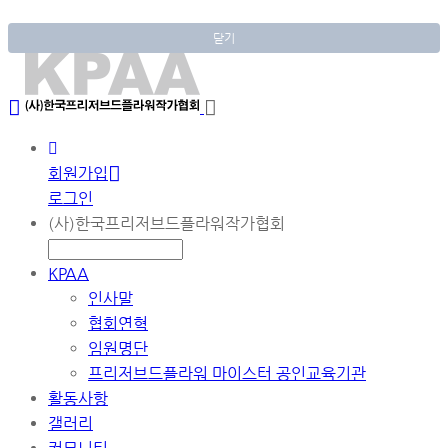
닫기
회원가입
로그인
(사)한국프리저브드플라워작가협회
KPAA
인사말
협회연혁
임원명단
프리저브드플라워 마이스터 공인교육기관
활동사항
갤러리