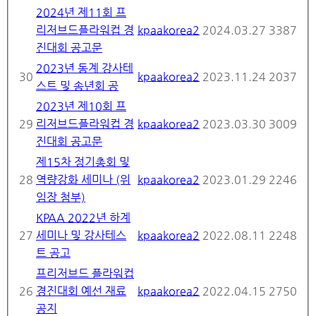
2024년 제11회 프
리저브드플라워컵 경
kpaakorea2
2024.03.27
3387
진대회 공고문
2023년 동계 강사테
30
kpaakorea2
2023.11.24
2037
스트 및 송년회 공
2023년 제10회 프
29
리저브드플라워컵 경
kpaakorea2
2023.03.30
3009
진대회 공고문
제15차 정기총회 및
28
역량강화 세미나 (위
kpaakorea2
2023.01.29
2246
임장 첨부)
KPAA 2022년 하계
27
세미나 및 강사테스
kpaakorea2
2022.08.11
2248
트 공고
프리저브드 플라워컵
26
경진대회 예선 재료
kpaakorea2
2022.04.15
2750
공지